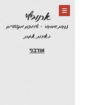
'ארנוביץ
זגגות ומסגור - שירותים מקצועיים
באיכות אחרת
אורבני