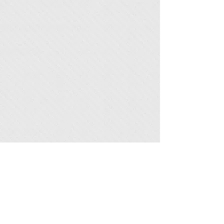
תמונות נוספות
טאגור 30, מרכז המסחרי, רמת אביב,
תל-אביב-יפו, טל':
6423756 - 03
,
077-
3224161
נייד:
2561528 - 050