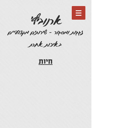
'ארנוביץ
זגגות ומסגור - שירותים מקצועיים
באיכות אחרת
חיות