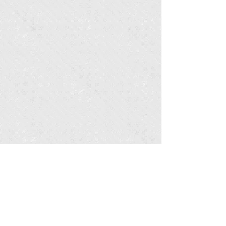
תמונות נוספות
טאגור 30, מרכז המסחרי, רמת אביב,
תל-אביב-יפו, טל':
6423756 - 03
,
077-
3224161
נייד:
2561528 - 050